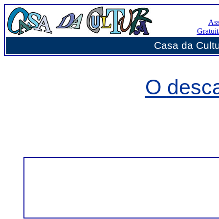
Ass
Gratui
Casa da Cultur
O
desca