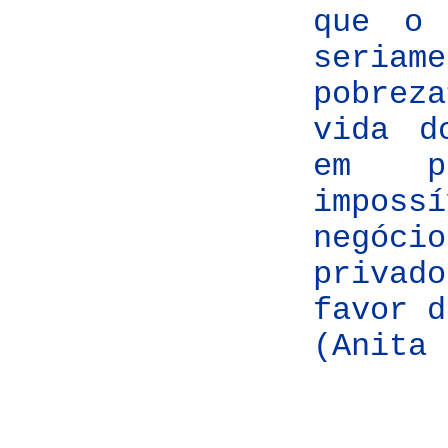
que o 
seria
pobrez
vida d
em pr
impos
negóci
priva
favor d
(Anita 