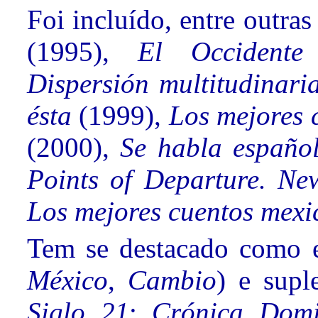
Foi incluído, entre outra
(1995),
El Occident
Dispersión multitudinar
ésta
(1999),
Los mejores 
(2000),
Se habla español
Points of Departure. Ne
Los mejores cuentos mexi
Tem se destacado como ed
México
,
Cambio
) e supl
Siglo 21
;
Crónica Domi