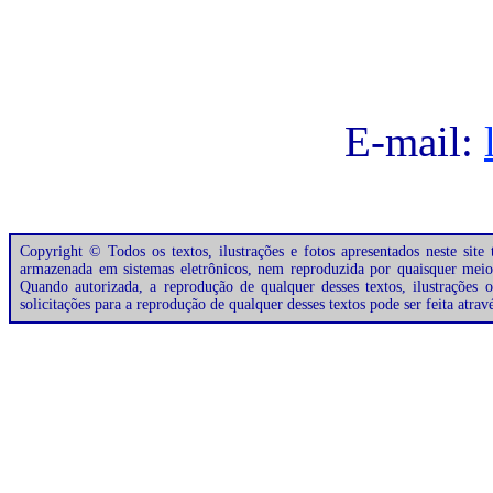
E-mail:
Copyright © Todos os textos, ilustrações e fotos apresentados neste site
armazenada em sistemas eletrônicos, nem reproduzida por quaisquer meios 
Quando autorizada, a reprodução de qualquer desses textos, ilustrações 
solicitações para a reprodução de qualquer desses textos pode ser feita atra