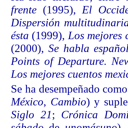
frente
(1995),
El Occid
Dispersión multitudinar
ésta
(1999),
Los mejores 
(2000),
Se habla español
Points of Departure. Ne
Los mejores cuentos mexi
Se ha desempeñado como e
México
,
Cambio
) y suple
Siglo 21
;
Crónica Domi
sábado
de
unomásuno
).