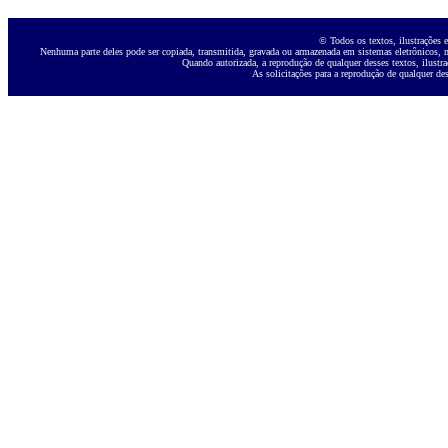
© Todos os textos, ilustrações e
Nenhuma parte deles pode ser copiada, transmitida, gravada ou armazenada em sistemas eletrônicos, ne
Quando autorizada, a reprodução de qualquer desses textos, ilustra
As solicitações para a reprodução de qualquer des