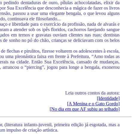
pedindo dentaduras de ouro, pílulas achocolatadas, elixir da
 por Sua Excelência que desconhecia a mágica de fazer os livros
eensão, passou a usar uma elegante bengala, o que levou alguns
do, continuava ele filosofando...
paço e liberdade para o exercício da profissão, nada de alvarás e
aram a atender sob os ipês floridos, cachorros farejando sangue
dos em ternos e gravatas ouviam clientes nas ruas; dentistas
s de sonho no pó do chão, crianças se deliciavam com os belos
 flechas e pirulitos, fizesse voltarem os adolescentes à escola,
cou uma pleonástica faixa em frente à Prefeitura, “Amo todas as
erais na cidade. Então Sua Excelência, cansado de mudanças,
va, arrancou o “piercing”, jogou para longe a bengala, exonerou
Leia outros contos da autora:
[Identidade]
[A Menina e o Gato Gordo]
[No dia em que AF subiu ao telhado]
(literatura infanto-juvenil, primeira edição já esgotada, mas a
m impulso de criação artística.