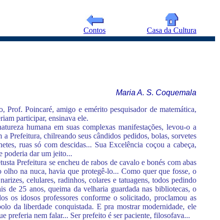
Contos
Casa da Cultura
Maria A. S. Coquemala
o, Prof. Poincaré, amigo e emérito pesquisador de matemática,
iam participar, ensinava ele.
 natureza humana em suas complexas manifestações, levou-o a
a Prefeitura, chilreando seus cândidos pedidos, bolas, sorvetes
atinetes, ruas só com descidas... Sua Excelência coçou a cabeça,
 poderia dar um jeito...
tusta Prefeitura se encheu de rabos de cavalo e bonés com abas
 olho na nuca, havia que protegê-lo... Como quer que fosse, o
arizes, celulares, radinhos, colares e tatuagens, todos pedindo
ais de 25 anos, queima da velharia guardada nas bibliotecas, o
dos os idosos professores conforme o solicitado, proclamou as
lo da liberdade conquistada. E pra mostrar modernidade, ele
preferia nem falar... Ser prefeito é ser paciente, filosofava...