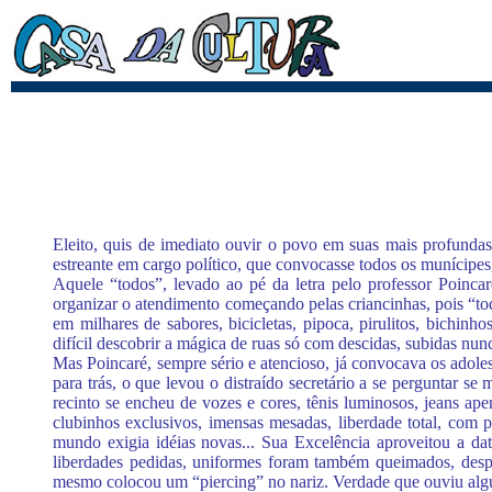
Eleito, quis de imediato ouvir o povo em suas mais profundas
estreante em cargo político, que convocasse todos os munícipes,
Aquele “todos”, levado ao pé da letra pelo professor Poinc
organizar o atendimento começando pelas criancinhas, pois “tod
em milhares de sabores, bicicletas, pipoca, pirulitos, bichinho
difícil descobrir a mágica de ruas só com descidas, subidas nun
Mas Poincaré, sempre sério e atencioso, já convocava os adole
para trás, o que levou o distraído secretário a se perguntar
recinto se encheu de vozes e cores, tênis luminosos, jeans ape
clubinhos exclusivos, imensas mesadas, liberdade total, com p
mundo exigia idéias novas... Sua Excelência aproveitou a dat
liberdades pedidas, uniformes foram também queimados, desp
mesmo colocou um “piercing” no nariz. Verdade que ouviu alguns co