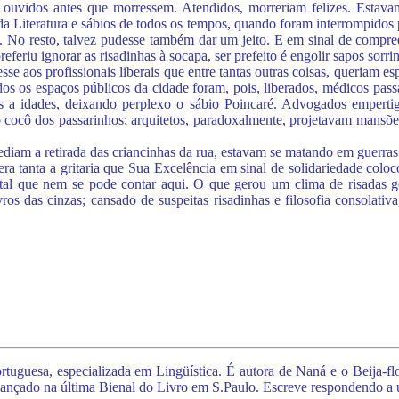
 ouvidos antes que morressem. Atendidos, morreriam felizes. Estavam 
 da Literatura e sábios de todos os tempos, quando foram interrompidos
o. No resto, talvez pudesse também dar um jeito. E em sinal de compr
feriu ignorar as risadinhas à socapa, ser prefeito é engolir sapos sorrin
e aos profissionais liberais que entre tantas outras coisas, queriam es
os os espaços públicos da cidade foram, pois, liberados, médicos pass
s a idades, deixando perplexo o sábio Poincaré. Advogados empertiga
cocô dos passarinhos; arquitetos, paradoxalmente, projetavam mansõe
iam a retirada das criancinhas da rua, estavam se matando em guerras de
ra tanta a gritaria que Sua Excelência em sinal de solidariedade colo
tal que nem se pode contar aqui. O que gerou um clima de risadas g
ivros das cinzas; cansado de suspeitas risadinhas e filosofia consolati
uguesa, especializada em Lingüística. É autora de Naná e o Beija-flor, 
lançado na última Bienal do Livro em S.Paulo. Escreve respondendo a u