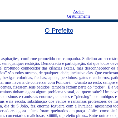
Assine
Gratuitamente
O Prefeito
 aspirações, conforme prometido em campanha. Solicitou ao secretári
 sem qualquer restrição. Democracia é participação, daí que todos dever
aré, profundo conhecedor das ciências exatas, mas desconhecedor da
os” são todos mesmo, de qualquer idade, inclusive elas. Que encheram 
s, bexigas coloridas, flechas, apitos, peixinhos, gatos e cachorros, p
ca, mas haveria de conversar com Poincaré... Quanto ao resto, sempre se
scentes, fizessem seus pedidos, também faziam parte do “todos”. E a ve
 se meninos tinham agora algum problema visual, ou quem sabe? Um novo
rtadíssimos e camisetas enormes, chicletes e “piersing” nos umbigos e n
ais e na escola, substituição dos velhos e ranzinzas professores de m
a, dia de S João, fez enorme fogueira com a livraiada, aposentou to
ertadores agora inúteis foram quebrados em praça pública como símbo
mentários maliciosos, xiiiiiiii, o prefeito pirou... Entre outros de que 