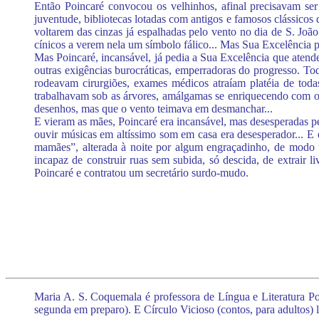
Então Poincaré convocou os velhinhos, afinal precisavam ser
juventude, bibliotecas lotadas com antigos e famosos clássicos
voltarem das cinzas já espalhadas pelo vento no dia de S. Joã
cínicos a verem nela um símbolo fálico... Mas Sua Excelência pre
Mas Poincaré, incansável, já pedia a Sua Excelência que atendess
outras exigências burocráticas, emperradoras do progresso. Tod
rodeavam cirurgiões, exames médicos atraíam platéia de toda
trabalhavam sob as árvores, amálgamas se enriquecendo com o 
desenhos, mas que o vento teimava em desmanchar...
E vieram as mães, Poincaré era incansável, mas desesperadas ped
ouvir músicas em altíssimo som em casa era desesperador... E e
mamães”, alterada à noite por algum engraçadinho, de modo 
incapaz de construir ruas sem subida, só descida, de extrair l
Poincaré e contratou um secretário surdo-mudo.
Maria A. S. Coquemala é professora de Língua e Literatura Port
segunda em preparo). E Círculo Vicioso (contos, para adultos) 