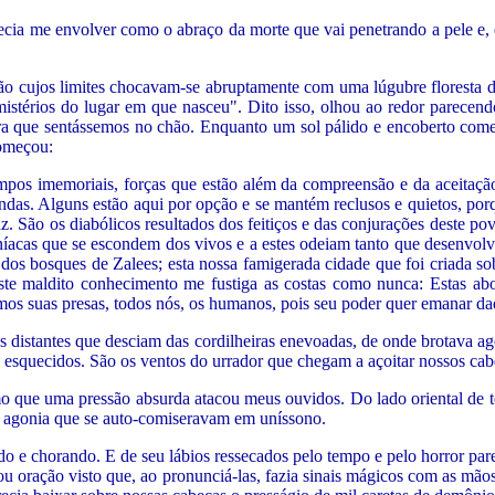
recia me envolver como o abraço da morte que vai penetrando a pele 
 cujos limites chocavam-se abruptamente com uma lúgubre floresta de 
istérios do lugar em que nasceu". Dito isso, olhou ao redor parecend
ra que sentássemos no chão. Enquanto um sol pálido e encoberto com
começou:
mpos imemoriais, forças que estão além da compreensão e da aceitaçã
ndas. Alguns estão aqui por opção e se mantém reclusos e quietos, porqu
z. São os diabólicos resultados dos feitiços e das conjurações deste po
íacas que se escondem dos vivos e a estes odeiam tanto que desenvolve
os bosques de Zalees; esta nossa famigerada cidade que foi criada sob
ste maldito conhecimento me fustiga as costas como nunca: Estas abo
os suas presas, todos nós, os humanos, pois seu poder quer emanar daq
 distantes que desciam das cordilheiras enevoadas, de onde brotava ag
 esquecidos. São os ventos do urrador que chegam a açoitar nossos cabe
o que uma pressão absurda atacou meus ouvidos. Do lado oriental de tod
el agonia que se auto-comiseravam em uníssono.
do e chorando. E de seu lábios ressecados pelo tempo e pelo horror pa
ou oração visto que, ao pronunciá-las, fazia sinais mágicos com as mãos