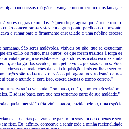
e, esmigalhando ossos e órgãos, avança como um verme dos lamaçais
árvores negras retorcidas. “Quero hoje, agora que já me encontro
o então concentrar as vistas em algum ponto perdido no horizonte.
eçava a rumar para o firmamento enregelado e uma neblina espessa
o humanas. São seres malévolos, visíveis ou não, que se esgueiram
e em exílio ou retiro, mas outros, os que foram trazidos à força de
vo oriental que aqui se estabeleceu quando estas matas escuras ainda
ram, ao longo dos séculos, um apetite voraz por suas carnes. Você
 as cinzas das maldições da santa inquisição. Pois eu lhe asseguro,
minações são todas reais e estão aqui, agora, nos rodeando e nos
ui para o mundo e, para isso, espera apenas o tempo correto."
ora uma estranha ventania. Continuou, então, num tom desolador. "
los. E só isso basta para que nos tornemos parte de sua maldade."
a aquela imensidão fria vinha, agora, trazida pelo ar, uma espécie
reciam saltar curtas palavras que para mim soavam desconexas e sem
 em riste. Eu, atônito, começava a sentir toda a minha racionalidade