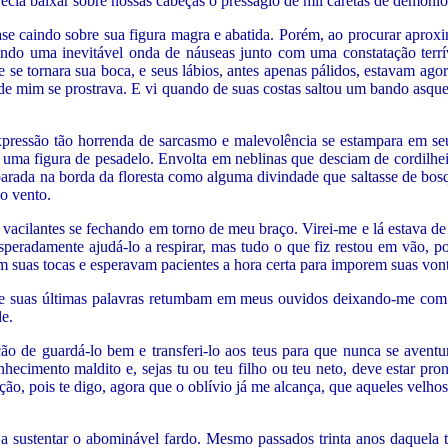
ia baixar sobre nossas cabeças o presságio de mil caretas de demônio
ase caindo sobre sua figura magra e abatida. Porém, ao procurar aproxi
ando uma inevitável onda de náuseas junto com uma constatação terrí
se tornara sua boca, e seus lábios, antes apenas pálidos, estavam ag
e de mim se prostrava. E vi quando de suas costas saltou um bando asq
 expressão tão horrenda de sarcasmo e malevolência se estampara em 
e, uma figura de pesadelo. Envolta em neblinas que desciam de cordilhei
parada na borda da floresta como alguma divindade que saltasse de bos
 o vento.
acilantes se fechando em torno de meu braço. Virei-me e lá estava de
peradamente ajudá-lo a respirar, mas tudo o que fiz restou em vão, po
m suas tocas e esperavam pacientes a hora certa para imporem suas von
e suas últimas palavras retumbam em meus ouvidos deixando-me com o
de.
ão de guardá-lo bem e transferi-lo aos teus para que nunca se aven
ecimento maldito e, sejas tu ou teu filho ou teu neto, deve estar pront
ão, pois te digo, agora que o oblívio já me alcança, que aqueles velhos
a a sustentar o abominável fardo. Mesmo passados trinta anos daquela 