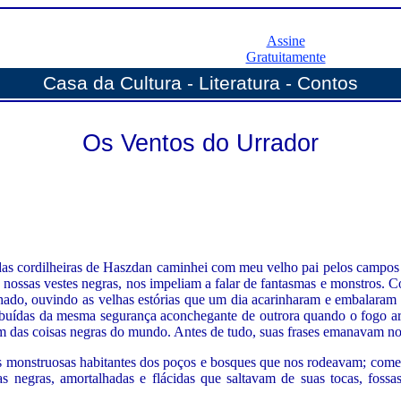
Assine
Gratuitamente
Casa da Cultura - Literatura - Contos
Os Ventos do Urrador
as cordilheiras de Haszdan caminhei com meu velho pai pelos campos e
nossas vestes negras, nos impeliam a falar de fantasmas e monstros. 
hado, ouvindo as velhas estórias que um dia acarinharam e embalaram a
mbuídas da mesma segurança aconchegante de outrora quando o fogo ar
am das coisas negras do mundo. Antes de tudo, suas frases emanavam no
ras monstruosas habitantes dos poços e bosques que nos rodeavam; com
as negras, amortalhadas e flácidas que saltavam de suas tocas, fos