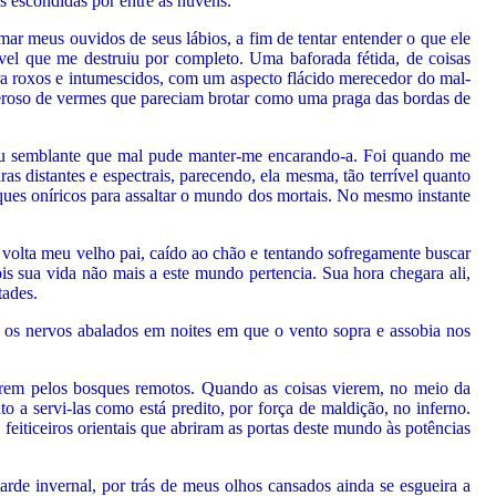
s escondidas por entre as nuvens.
mar meus ouvidos de seus lábios, a fim de tentar entender o que ele
vel que me destruiu por completo. Uma baforada fétida, de coisas
ora roxos e intumescidos, com um aspecto flácido merecedor do mal-
ueroso de vermes que pareciam brotar como uma praga das bordas de
seu semblante que mal pude manter-me encarando-a. Foi quando me
ras distantes e espectrais, parecendo, ela mesma, tão terrível quanto
ques oníricos para assaltar o mundo dos mortais. No mesmo instante
 volta meu velho pai, caído ao chão e tentando sofregamente buscar
is sua vida não mais a este mundo pertencia. Sua hora chegara ali,
tades.
s nervos abalados em noites em que o vento sopra e assobia nos
turem pelos bosques remotos. Quando as coisas vierem, no meio da
o a servi-las como está predito, por força de maldição, no inferno.
 feiticeiros orientais que abriram as portas deste mundo às potências
tarde invernal, por trás de meus olhos cansados ainda se esgueira a