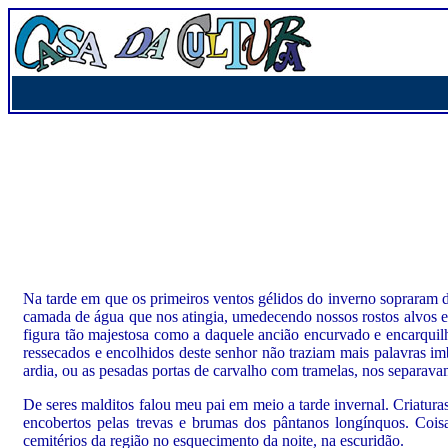
Na tarde em que os primeiros ventos gélidos do inverno sopraram d
camada de água que nos atingia, umedecendo nossos rostos alvos e 
figura tão majestosa como a daquele ancião encurvado e encarquil
ressecados e encolhidos deste senhor não traziam mais palavras i
ardia, ou as pesadas portas de carvalho com tramelas, nos separav
De seres malditos falou meu pai em meio a tarde invernal. Criatu
encobertos pelas trevas e brumas dos pântanos longínquos. Cois
cemitérios da região no esquecimento da noite, na escuridão.