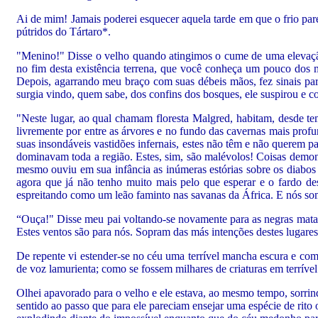
Ai de mim! Jamais poderei esquecer aquela tarde em que o frio pa
pútridos do Tártaro*.
"Menino!" Disse o velho quando atingimos o cume de uma elevação
no fim desta existência terrena, que você conheça um pouco dos m
Depois, agarrando meu braço com suas débeis mãos, fez sinais pa
surgia vindo, quem sabe, dos confins dos bosques, ele suspirou e 
"Neste lugar, ao qual chamam floresta Malgred, habitam, desde te
livremente por entre as árvores e no fundo das cavernas mais profu
suas insondáveis vastidões infernais, estes não têm e não querem pa
dominavam toda a região. Estes, sim, são malévolos! Coisas demon
mesmo ouviu em sua infância as inúmeras estórias sobre os diabos d
agora que já não tenho muito mais pelo que esperar e o fardo de
espreitando como um leão faminto nas savanas da África. E nós som
“Ouça!" Disse meu pai voltando-se novamente para as negras matas
Estes ventos são para nós. Sopram das más intenções destes lugares
De repente vi estender-se no céu uma terrível mancha escura e com
de voz lamurienta; como se fossem milhares de criaturas em terrív
Olhei apavorado para o velho e ele estava, ao mesmo tempo, sorrin
sentido ao passo que para ele pareciam ensejar uma espécie de rito 