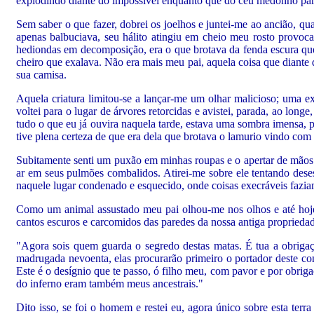
explodindo diante do impossível enquanto que do céu medonho parec
Sem saber o que fazer, dobrei os joelhos e juntei-me ao ancião, qu
apenas balbuciava, seu hálito atingiu em cheio meu rosto provoc
hediondas em decomposição, era o que brotava da fenda escura que 
cheiro que exalava. Não era mais meu pai, aquela coisa que diant
sua camisa.
Aquela criatura limitou-se a lançar-me um olhar malicioso; uma
voltei para o lugar de árvores retorcidas e avistei, parada, ao long
tudo o que eu já ouvira naquela tarde, estava uma sombra imensa, 
tive plena certeza de que era dela que brotava o lamurio vindo com
Subitamente senti um puxão em minhas roupas e o apertar de mãos v
ar em seus pulmões combalidos. Atirei-me sobre ele tentando deses
naquele lugar condenado e esquecido, onde coisas execráveis fazia
Como um animal assustado meu pai olhou-me nos olhos e até hoj
cantos escuros e carcomidos das paredes da nossa antiga proprieda
"Agora sois quem guarda o segredo destas matas. É tua a obrigaç
madrugada nevoenta, elas procurarão primeiro o portador deste conh
Este é o desígnio que te passo, ó filho meu, com pavor e por obrigaç
do inferno eram também meus ancestrais."
Dito isso, se foi o homem e restei eu, agora único sobre esta terr