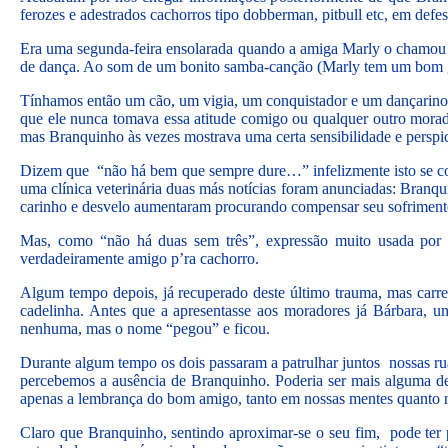
ferozes e adestrados cachorros tipo dobberman, pitbull etc, em def
Era uma segunda-feira ensolarada quando a amiga Marly o chamou e
de dança. Ao som de um bonito samba-canção (Marly tem um bom gost
Tínhamos então um cão, um vigia, um conquistador e um dançarino, 
que ele nunca tomava essa atitude comigo ou qualquer outro morad
mas Branquinho às vezes mostrava uma certa sensibilidade e perspic
Dizem que “não há bem que sempre dure…” infelizmente isto se co
uma clínica veterinária duas más notícias foram anunciadas: Branqui
carinho e desvelo aumentaram procurando compensar seu sofriment
Mas, como “não há duas sem três”, expressão muito usada por u
verdadeiramente amigo p’ra cachorro.
Algum tempo depois, já recuperado deste último trauma, mas carr
cadelinha. Antes que a apresentasse aos moradores já Bárbara, u
nenhuma, mas o nome “pegou” e ficou.
Durante algum tempo os dois passaram a patrulhar juntos nossas r
percebemos a ausência de Branquinho. Poderia ser mais alguma de 
apenas a lembrança do bom amigo, tanto em nossas mentes quanto na
Claro que Branquinho, sentindo aproximar-se o seu fim, pode ter 