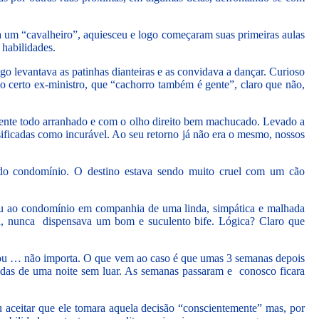
 um “cavalheiro”, aquiesceu e logo começaram suas primeiras aulas
habilidades.
 levantava as patinhas dianteiras e as convidava a dançar. Curioso
 certo ex-ministro, que “cachorro também é gente”, claro que não,
ente todo arranhado e com o olho direito bem machucado. Levado a
ssificadas como incurável. Ao seu retorno já não era o mesmo, nossos
o do condomínio. O destino estava sendo muito cruel com um cão
gou ao condomínio em companhia de uma linda, simpática e malhada
ina, nunca dispensava um bom e suculento bife. Lógica? Claro que
s ou … não importa. O que vem ao caso é que umas 3 semanas depois
ladas de uma noite sem luar. As semanas passaram e conosco ficara
 aceitar que ele tomara aquela decisão “conscientemente” mas, por