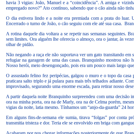
havia 3 vigias: João, Manuel e a “coincidência”. A amiga e vizinh
empregado novo?” Ato contínuo, sabendo que o cão ainda não tinha 
O dia estivera lindo e a noite era premiada com a prata do luar
Encerrado o turno de João, o cão seguiu com ele até sua casa. Bra
A rotina daquele dia voltara a se repetir nas semanas seguintes. 
sem limites. Ora alguém lhe oferecia o almoço, ora o jantar, às v
olhar de pidão.
Não negando a raça ele não suportava ver um gato transitando em su
refugiar na garagem de uma das casas. Branquinho mostrou não h
Nosso herói, meio desengonçado, pois era um pouco mais largo que
O assustado felino fez peripécias, galgou o muro e o topo da casa
praticara salto triplo e já pulara para mais três telhados adiante. 
improvisado, segurando uma enorme escada, para retirar nosso dese
A partir daquela noite Branquinho surpreendeu com uma decisão ine
ora na minha porta, ora na de Marly, ora na de Celma porém, mesm
vigias da noite, latia mesmo. Tínhamos um “anjo-da-guarda” 24 hora
Em alguns fins-de-semana ele sumia, tirava “folgas” por conta p
transmitia tristeza e dor. Teria ele se envolvido em briga com gangu
Acabaram por nos chegar informações posteriormente de que Branqu