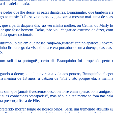
esa da cadela amada.
 pediu que lhe desse as patas dianteiras. Branquinho, que também era
o musical) lá estava o nosso vigia-extra a mostrar mais uma de suas 
que a partir daquele dia, ao ver minha mulher, ou Celma, ou Marly logo
or que fosse homem. Bolas, não vou chegar ao extremo de dizer, como
ácia quase racionais.
nfirmou o dia em que nosso “anjo-da-guarda” canino apareceu novam
nho ficara cego da vista direita e era portador de uma doença, das cla
o.
m radialista português, certo dia Branquinho foi atropelado pert
egando a doença que lhe extraía a vida aos poucos, Branquinho che
ma menina de 13 anos, a batizou de “Filé”, isto porque ela, a men
uas sem que jamais tivéssemos descoberto se eram apenas bons amigo
suas conhecidas ‘escapadas”, mas não, ele realmente se fora nas ca
 presença física de Filé.
preferido morrer longe de nossos olhos. Seria um tremendo absurdo eu