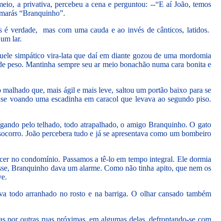
eio, a privativa, percebeu a cena e perguntou: --“E aí João, temos
hamarás “Branquinho”.
as é verdade, mas com uma cauda e ao invés de cânticos, latidos.
um lar.
aquele simpático vira-lata que daí em diante gozou de uma mordomia
o de peso. Mantinha sempre seu ar meio bonachão numa cara bonita e
 malhado que, mais ágil e mais leve, saltou um portão baixo para se
ase voando uma escadinha em caracol que levava ao segundo piso.
regando pelo telhado, todo atrapalhado, o amigo Branquinho. O gato
por socorro. João percebera tudo e já se apresentava como um bombeiro
ecer no condomínio. Passamos a tê-lo em tempo integral. Ele dormia
esse, Branquinho dava um alarme. Como não tinha apito, que nem os
ve.
ava todo arranhado no rosto e na barriga. O olhar cansado também
as por outras ruas próximas, em algumas delas, defrontando-se com