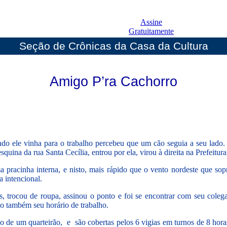
Assine
Gratuitamente
Seção de Crônicas da Casa da Cultura
Amigo P’ra Cachorro
 ele vinha para o trabalho percebeu que um cão seguia a seu lado. 
quina da rua Santa Cecília, entrou por ela, virou à direita na Prefeitu
racinha interna, e nisto, mais rápido que o vento nordeste que sop
a intencional.
gias, trocou de roupa, assinou o ponto e foi se encontrar com seu col
o também seu horário de trabalho.
 de um quarteirão, e são cobertas pelos 6 vigias em turnos de 8 hora