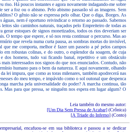
 meu riso. Há poucos instantes e agora novamente indagando-me sobre
de ser a foz ou o abismo. Pelo abismo passarão só as imagens. Sem
lditos? O gênio não se expressa pelo olhar. Que o diga, Borges. As
 águas, nem é oportuno reivindicar o retorno ao passado. Sabemos
 leitos são caminhos naturais, traçados pelo Empreiteiro de todas as
ra gerar estoques de signos monetizados, todos os rios deveriam ser
ais. O tempo que espere, e só nos resta continuar o percurso. Mas ao
murmúrio que revela numa curta pausa, as sombras mortas do invisível,
ral que me comporta, melhor é fazer um passeio a pé pelos campos
do em robustas colinas, e do outro, o esplendor da soagem, de cuja
 e dos homens, tudo vai ficando banal, repetitivo e um obstáculo
os mais interessados nos signos do que nos enunciados. Contudo, não
 extermínio humano para o bem da natureza. E aqui novamente, olhando
ãs da lei impura, que como as toras milenares, também apodrecerá nas
benesses do meu tempo, e impávido como o sol outonal que despenca
a longa marcha pela universalidade do poder? A marcha continua, tão
mens. Mas para que pressa, se ninguém nos espera em lugar algum? O
Leia também do mesmo autor:
[Um Dia Sem Pressa de Acabar]
(Crônica)
[
A Triade do Inferno
] (Conto)
mpresarial, encafuou-se em sua biblioteca e passou a se dedicar