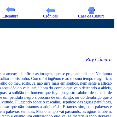
Literatura
Crônicas
Casa da Cultura
Ruy Câmara
eórica ameaça danificar as imagens que se projetam adiante. Nenhuma
 solitário, tristonho. Como foi ingênuo e ao mesmo tempo magnífico,
alho do meu rosto. Já não urra mais em sonhos, nem sente a aflição
 sequidão do vale, até a hora do cortejo que vejo deixando a aldeia,
 águas, a solidão do homem que foge do gosto salobro de uma tarde
ece um pêndulo-negro à procura de um abrigo, ou do desabrigo que o
virtude. Flutuando sobre o cascalho, sepulcro das águas paralíticas,
pensar que não estamos a adulterá-la. Estamos sim, com palavras e
 em palavras sentidas. Mas o tempo vai passando, as águas também,
, tanto e quanto um entressonho que vai se materializando devagar,