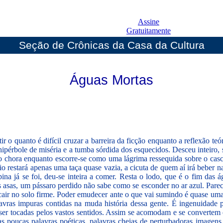
Assine
Gratuitamente
Seção de Crônicas da Casa da Cultura
Águas Mortas
ir o quanto é difícil cruzar a barreira da ficção enquanto a reflexão t
ipérbole de miséria e a tumba sórdida dos esquecidos. Desceu inteiro,
ão chora enquanto escorre-se como uma lágrima ressequida sobre o casc
io restará apenas uma taça quase vazia, a cicuta de quem aí irá beber na
pina já se foi, deu-se inteira a comer. Resta o lodo, que é o fim das
s asas, um pássaro perdido não sabe como se esconder no ar azul. Par
cair no solo firme. Poder emudecer ante o que vai sumindo é quase uma 
lavras impuras contidas na muda história dessa gente. É ingenuidade 
ser tocadas pelos vastos sentidos. Assim se acomodam e se convertem
as poucas palavras poéticas, palavras cheias de perturbadoras imagens