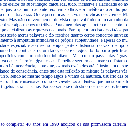
e os efeitos da substituição calculada, tudo, inclusive a alacridade do
o de que, o caminho adiante não tem atalhos, e a metáfora do sonho po
berão na travessia. Onde puseram as palavras proféticas dos Gênios Ma
o. Mas não convém perder de vista o que vai fluindo no caminho das
e dizer algo menos restritivo. Para quem das águas retira o sustento, os
e potencializam as riquezas nacionais. Para quem precisa desviá-los pa
tos serão meras palavras e tão restritos quanto certos conceitos univers
desatento à amplitude infindável da própria subjetividade, e apesar do 
lidade espacial, e ao mesmo tempo, parte substancial do vazio tempo
ito belo contraste, de um lado, o ocre enegrecido do barro petrifica
uperfícies com um colorido inimitável. Mas com o passar das águas
ngativa das catástrofes gigantescas. É melhor seguirmos a marcha. Estam
 Em tudo há incoerência, tanto que, os mais exaltados até já insinuam o
alanço de consciência, antes que esta reflexão se misture às palavras v
urso, sendo ao mesmo tempo algoz e vitima da natureza, usuário das 
ver, ou frio e insensível como os cavaleiros andantes, que iniciaram 
 trajetos para suster-se. Parece ser esse o destino dos rios e dos ho
ao completar 40 anos em 1990 abdicou da sua promissora carreira e