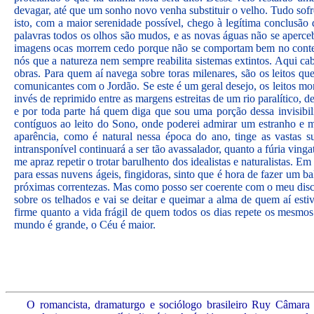
devagar, até que um sonho novo venha substituir o velho. Tudo sofr
isto, com a maior serenidade possível, chego à legítima conclusã
palavras todos os olhos são mudos, e as novas águas não se aperce
imagens ocas morrem cedo porque não se comportam bem no context
nós que a natureza nem sempre reabilita sistemas extintos. Aqui cab
obras. Para quem aí navega sobre toras milenares, são os leitos qu
comunicantes com o Jordão. Se este é um geral desejo, os leitos mor
invés de reprimido entre as margens estreitas de um rio paralítico, 
e por toda parte há quem diga que sou uma porção dessa invisibi
contíguos ao leito do Sono, onde poderei admirar um estranho e mu
aparência, como é natural nessa época do ano, tinge as vastas s
intransponível continuará a ser tão avassalador, quanto a fúria vi
me apraz repetir o trotar barulhento dos idealistas e naturalistas.
para essas nuvens ágeis, fingidoras, sinto que é hora de fazer um b
próximas correntezas. Mas como posso ser coerente com o meu disc
sobre os telhados e vai se deitar e queimar a alma de quem aí esti
firme quanto a vida frágil de quem todos os dias repete os mesmos
mundo é grande, o Céu é maior.
O romancista, dramaturgo e sociólogo brasileiro Ruy Câmara 