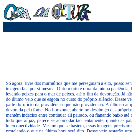
Só agora, livre dos murmúrios que me perseguiam a eito, posso sent
imagem fala por si mesma. O rio morto é obra da minha paciência, h
levando peixes para o mar de peixes, até o fim da devoração. Já n
do último veio que se esgota no curso do próprio silêncio. Desse ve
parte do ofício da providência que não providencia. A última cam
devorada pela fome. No horizonte, aberto no desabraço das própria
mantém indeciso entre continuar ali pairado, ou flanando baixo até 
tudo que aí jaz, parece se acomodar tão lentamente, quanto as pa
interconectividade. Mesmo que se bastem, essas imagens precisam 
protelando o que na última hora será dito. Desse veio restarão um