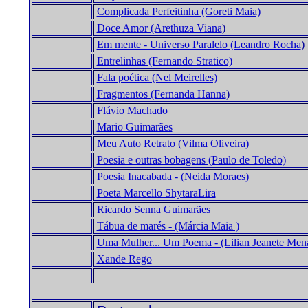
Complicada Perfeitinha (Goreti Maia)
Doce Amor (Arethuza Viana
)
Em mente - Universo Paralelo (Leandro Rocha
)
Entrelinhas (Fernando Stratico)
Fala poética (Nel Meirelles)
Fragmentos (Fernanda Hanna
)
Flávio Machado
Mario Guimarães
Meu Auto Retrato (Vilma Oliveira)
Poesia e outras bobagens (Paulo de Toledo)
Poesia Inacabada - (Neida Moraes)
Poeta Marcello ShytaraLira
Ricardo Senna Guimarães
Tábua de marés - (Márcia Maia )
Uma Mulher... Um Poema - (Lilian Jeanete Mena
Xande Rego