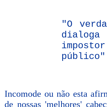
"O verd
dialog
impost
público"
Incomode ou não esta afir
de nossas 'melhores' cabe