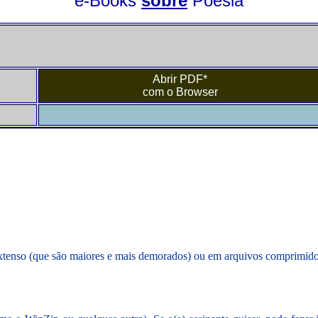
e-Books
sobre
Poesia
Abrir PDF*
com o Browser
extenso (que são maiores e mais demorados) ou em arquivos comprimido