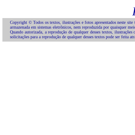
Copyright © Todos os textos, ilustrações e fotos apresentados neste site
armazenada em sistemas eletrônicos, nem reproduzida por quaisquer meios 
Quando autorizada, a reprodução de qualquer desses textos, ilustrações 
solicitações para a reprodução de qualquer desses textos pode ser feita at