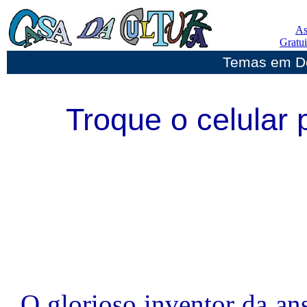
As
Gratu
Temas em De
Troque o celular
O glorioso inventor da a