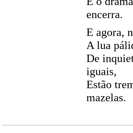
E o drama
encerra.
E agora, n
A lua páli
De inquiet
iguais,
Estão tre
mazelas.