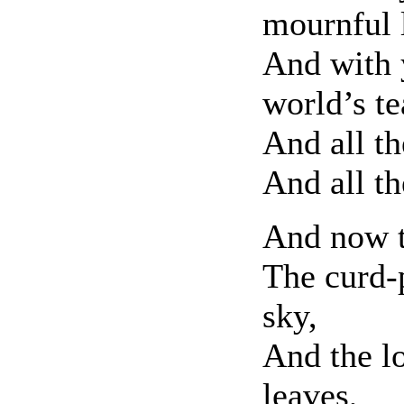
mournful l
And with 
world’s te
And all th
And all th
And now t
The curd-p
sky,
And the l
leaves,