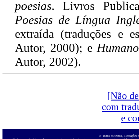
poesias
. Livros Publi
Poesias de Língua Ing
extraída (traduções e e
Autor, 2000); e
Human
Autor, 2002).
[Não dei
com tradu
e co
© Todos os textos, ilustrações e