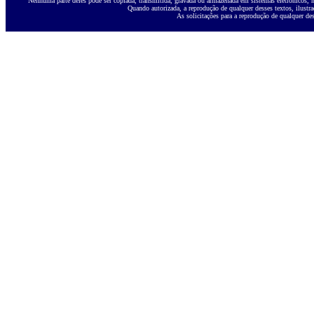
Nenhuma parte deles pode ser copiada, transmitida, gravada ou armazenada em sistemas eletrônicos, ne
Quando autorizada, a reprodução de qualquer desses textos, ilustra
As solicitações para a reprodução de qualquer des