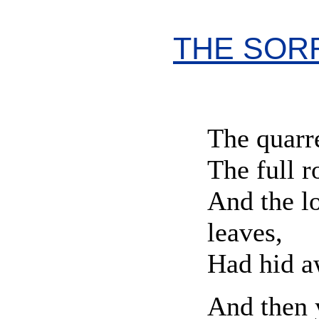
THE SOR
The quarre
The full r
And the l
leaves,
Had hid a
And then 