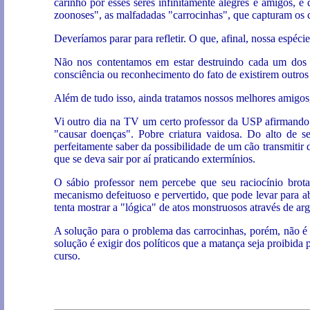
carinho por esses seres infinitamente alegres e amigos, 
zoonoses", as malfadadas "carrocinhas", que capturam os cã
Deveríamos parar para refletir. O que, afinal, nossa espéc
Não nos contentamos em estar destruindo cada um dos 
consciência ou reconhecimento do fato de existirem outros
Além de tudo isso, ainda tratamos nossos melhores amigos, 
Vi outro dia na TV um certo professor da USP afirmando q
"causar doenças". Pobre criatura vaidosa. Do alto de s
perfeitamente saber da possibilidade de um cão transmitir
que se deva sair por aí praticando extermínios.
O sábio professor nem percebe que seu raciocínio bro
mecanismo defeituoso e pervertido, que pode levar para ab
tenta mostrar a "lógica" de atos monstruosos através de arg
A solução para o problema das carrocinhas, porém, não é
solução é exigir dos políticos que a matança seja proibida
curso.