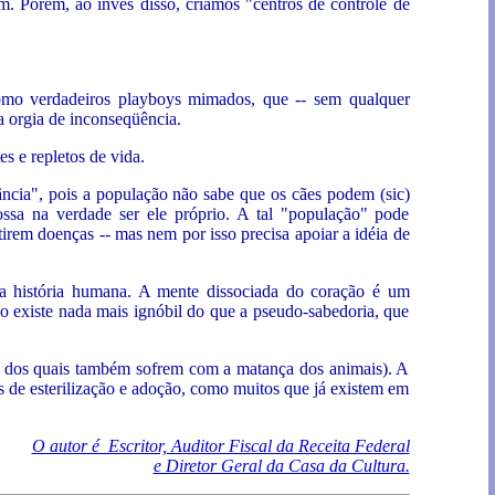
m. Porém, ao invés disso, criamos "centros de controle de
omo verdadeiros playboys mimados, que -- sem qualquer
a orgia de inconseqüência.
s e repletos de vida.
ância", pois a população não sabe que os cães podem (sic)
ossa na verdade ser ele próprio. A tal "população" pode
irem doenças -- mas nem por isso precisa apoiar a idéia de
a história humana. A mente dissociada do coração é um
ão existe nada mais ignóbil do que a pseudo-sabedoria, que
os dos quais também sofrem com a matança dos animais). A
as de esterilização e adoção, como muitos que já existem em
O autor é Escritor, Auditor Fiscal da Receita Federal
e Diretor Geral da Casa da Cultura.