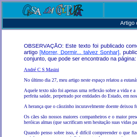
Artigo
OBSERVAÇÃO: Este texto foi publicado como 
artigo
[Morrer, Dormir... talvez Sonhar]
, publ
conjunto, que pode ser encontrado na página
André C S Masini
No último dia 27, meu artigo neste espaço relatou a euta
Aquele texto não foi apenas uma reflexão sobre a vida e a
perfeita saúde, perpetrado por entidades do Estado, em no
A herança que o cãozinho incuravelmente doente deixou fo
Os cães são nossos maiores companheiros e o maior prese
heróicas almas (que sacrificam sem hesitação suas vidas par
Quando penso sobre isso, é difícil compreender o que fi