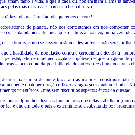
e que amam tanto a vida, e que a cada dia nos ensinam a amá-la també
es pelas ruas e os assassinam com bestial frieza!
ie está fazendo na Terra? aonde queremos chegar?
ecossistemas do planeta, não nos contentamos em nos comportar c
 seres -- dilapidamos a herança que a natureza nos deu, numa verdadeir
os cachorros, como se fossem resíduos descartáveis, não seres brilhante
ue a hostilidade da população contra a carrocinha é devida à "ignor
eu pedestal, ele nem sequer cogita a hipótese de que o ignorante p
 doenças -- bem como da possibilidade de outros seres humanos transmit
ta do mesmo campo de onde brotaram as maiores monstruosidades d
solutamente qualquer direção e fazer estragos sem qualquer limite. N
umentos "científicos", mas sem discutir os aspectos éticos da questão.
 de modo algum hostilizar os funcionários que nelas trabalham (muit
 por lei, e que em todo o país o extermínio seja substituído por program