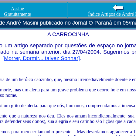
Assine
Gratuitamente
Índice Artigos de André
 de André Masini publicado no Jornal O Paraná em 05/m
A CARROCINHA
um artigo separado por questões de espaço no jornal
icado na semana anterior, dia 27/04/2004. Sugerimos pr
:
"
[Morrer, Dormir... talvez Sonhar]
.
násia de um heróico cãozinho, que, mesmo irremediavelmente doente e e
 morte, mas um alerta para um grave problema que ocorre hoje em nosso
sso nome.
i um grito de alerta: para que nós, humanos, compreendamos a imensa b
nte que a natureza nos deu. Eles nos amam incondicionalmente, sua f
a defender seus donos), sua alegria e seu carinho são lições que a cada
zemos para merecer tamanho presente... Mas deveríamos agradecer a De