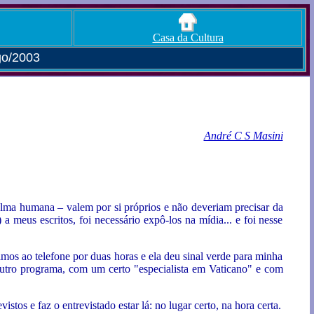
Casa da Cultura
go/2003
André C S Masini
a alma humana – valem por si próprios e não deveriam precisar da
 meus escritos, foi necessário expô-los na mídia... e foi nesse
samos ao telefone por duas horas e ela deu sinal verde para minha
outro programa, com um certo "especialista em Vaticano" e com
stos e faz o entrevistado estar lá: no lugar certo, na hora certa.