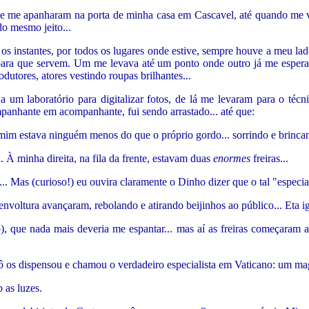
ue me apanharam na porta de minha casa em Cascavel, até quando me v
do mesmo jeito...
os instantes, por todos os lugares onde estive, sempre houve a meu la
para que servem. Um me levava até um ponto onde outro já me esperava
dutores, atores vestindo roupas brilhantes...
 um laboratório para digitalizar fotos, de lá me levaram para o téc
mpanhante em acompanhante, fui sendo arrastado... até que:
 mim estava ninguém menos do que o próprio gordo... sorrindo e brinc
 À minha direita, na fila da frente, estavam duas
enormes
freiras...
o... Mas (curioso!) eu ouvira claramente o Dinho dizer que o tal "especi
envoltura avançaram, rebolando e atirando beijinhos ao público... Eta 
 que nada mais deveria me espantar... mas aí as freiras começaram a t
 os dispensou e chamou o verdadeiro especialista em Vaticano: um magr
 as luzes.