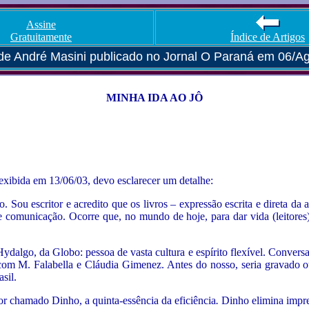
Assine
Gratuitamente
Índice de Artigos
 de André Masini publicado no Jornal O Paraná em 06/A
MINHA IDA AO JÔ
 exibida em 13/06/03, devo esclarecer um detalhe:
. Sou escritor e acredito que os livros – expressão escrita e direta d
comunicação. Ocorre que, no mundo de hoje, para dar vida (leitores) a
 Hydalgo, da Globo: pessoa de vasta cultura e espírito flexível. Conver
 com M. Falabella e Cláudia Gimenez. Antes do nosso, seria gravado 
sil.
r chamado Dinho, a quinta-essência da eficiência
.
Dinho elimina imprevi