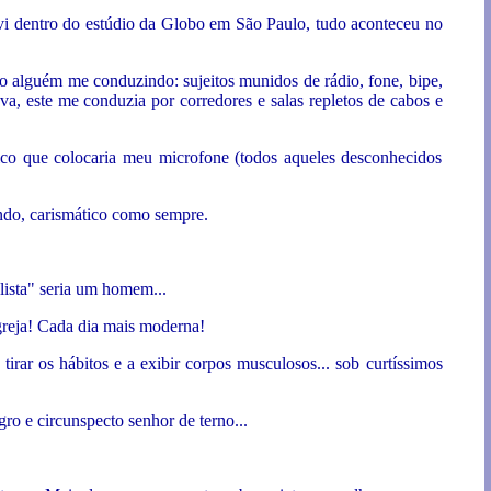
i dentro do estúdio da Globo em São Paulo, tudo aconteceu no
do alguém me conduzindo: sujeitos munidos de rádio, fone, bipe,
, este me conduzia por corredores e salas repletos de cabos e
nico que colocaria meu microfone (todos aqueles desconhecidos
ando, carismático como sempre.
alista" seria um homem...
igreja! Cada dia mais moderna!
irar os hábitos e a exibir corpos musculosos... sob curtíssimos
o e circunspecto senhor de terno...