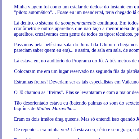
Minha viagem foi como um estalar de dedos: do instante em q
"piloto automático"... Fosse eu um neandertal, teria chegado lá 
Lá dentro, o sistema de
acompanhamento
continuou. Em todos 
cronômetro e outros aparelhos que não faço a menor idéia de 
aparelhos, cruzávamos com gente de todos os tipos: técnicos, pro
Passamos pela belíssima sala do Jornal da Globo e chegamos a
pareciam saber quem eu era)... e assim, de sala em sala, de aco
Lá estava eu, no auditório do Programa do Jô. A três metros de
Colocaram-me em um lugar reservado na segunda fila da platéia.
Estranhas freiras! Deveriam ser as tais especialistas em Vatican
O Jô chamou as "freiras". Elas se levantaram e com a maior des
Tão desorientado estava eu (batendo palmas ao som do sexteto),
biquínis de
Mulher Maravilha
...
Eram os dois irmãos drag queens. Mas só entendi isso quando Jô
De repente... era minha vez! Lá estava eu, sério e sem graça, sob