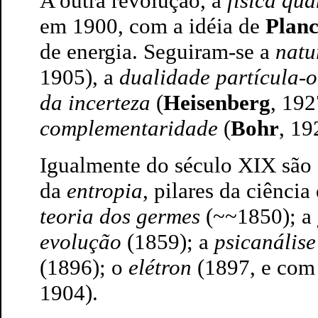
A outra revolução, a
física quâ
em 1900, com a idéia de
Plan
de energia. Seguiram-se a
natu
1905), a
dualidade partícula-
da incerteza
(
Heisenberg
, 192
complementaridade
(
Bohr
, 19
Igualmente do século XIX são
da
entropia
, pilares da ciência
teoria dos germes
(~~1850); a
evolução
(1859); a
psicanális
(1896); o
elétron
(1897, e com 
1904).