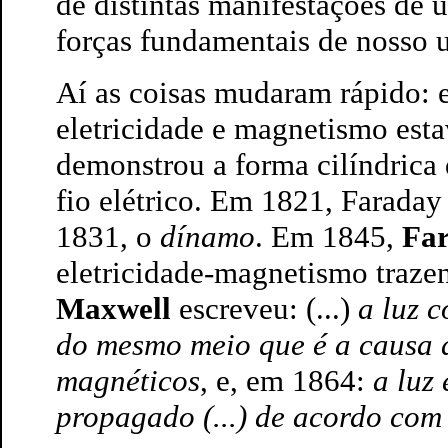
de distintas manifestações d
forças fundamentais de nosso 
Aí as coisas mudaram rápido:
eletricidade e magnetismo est
demonstrou a forma cilíndric
fio elétrico. Em 1821, Faraday
1831, o
dínamo
. Em 1845,
Fa
eletricidade-magnetismo traze
Maxwell
escreveu: (...)
a luz c
do mesmo meio que é a causa d
magnéticos
, e, em 1864:
a luz
propagado (...) de acordo com 