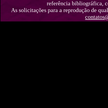
referência bibliográfica,
As solicitações para a reprodução de qual
contatos@