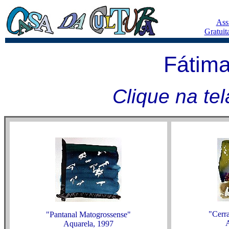
Ass
Gratuit
Fátim
Clique na te
"Cerr
"Pantanal Matogrossense"
A
Aquarela, 1997