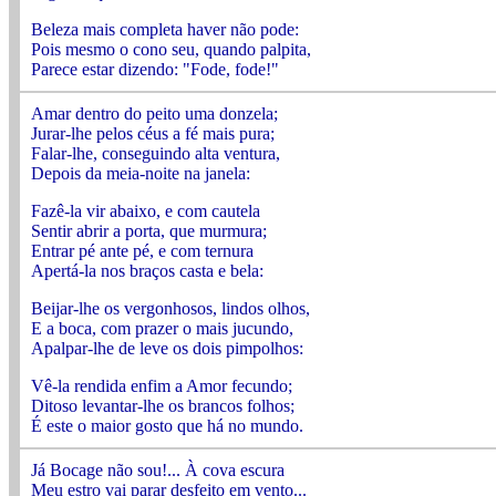
Beleza mais completa haver não pode:
Pois mesmo o cono seu, quando palpita,
Parece estar dizendo: "Fode, fode!"
Amar dentro do peito uma donzela;
Jurar-lhe pelos céus a fé mais pura;
Falar-lhe, conseguindo alta ventura,
Depois da meia-noite na janela:
Fazê-la vir abaixo, e com cautela
Sentir abrir a porta, que murmura;
Entrar pé ante pé, e com ternura
Apertá-la nos braços casta e bela:
Beijar-lhe os vergonhosos, lindos olhos,
E a boca, com prazer o mais jucundo,
Apalpar-lhe de leve os dois pimpolhos:
Vê-la rendida enfim a Amor fecundo;
Ditoso levantar-lhe os brancos folhos;
É este o maior gosto que há no mundo.
Já Bocage não sou!... À cova escura
Meu estro vai parar desfeito em vento...