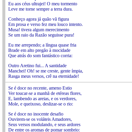
Eu aos céus ultrajei! O meu tormento
Leve me torne sempre a terra dura.
Conheço agora já quão vã figura
Em prosa e verso fez meu louco intento.
Musa! tivera algum merecimento
Se um raio da Razão seguisse pura!
Eu me arrependo; a língua quase fria
Brade em alto pregão à mocidade
Que atrás do som fantástico corria:
Outro Aretino fui... A santidade
Manchei! Oh! se me creste, gente ímpia,
Rasga meus versos, crê na eternidade!
Se é doce no recente, ameno Estio
Ver toucar-se a manhã de etéreas flores,
E, lambendo as areias, e os verdores,
Mole, e queixoso, deslizar-se o rio:
Se é doce no inocente desafio
Ouvirem-se os voláteis Amadores,
Seus versos modulando, e seus ardores
De entre os aromas de pomar sombrio: