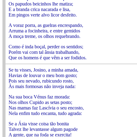
Os papudos beicinhos lhe matiza;
E a branda crica nacarada e lisa,
Em pingos verte alvo licor desfeito.
A voraz porra, as guelras encrespando,
Arruma a focinheira, e entre gemidos
A moça treme, os olhos requebrando.
Como é inda boçal, perder os sentidos;
Porém vai com tal ânsia trabalhando,
Que os homens é que vêm a ser fodidos.
Se tu visses, Josino, a minha amada,
Havias de louvar o meu bom gosto;
Pois seu nevado, rubicundo rosto,
Às mais formosas não inveja nada:
Na sua boca Vénus faz morada:
Nos olhos Cupido as setas posto;
Nas mamas faz Lascívia o seu encosto,
Nela enfim tudo encanta, tudo agrada:
Se a Ásia visse coisa tão bonita
Talvez lhe levantasse algum pagode
A gente, que na foda se exercita!