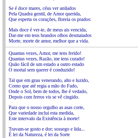
Se é doce mares, céus ver anilados
Pela Quadra gentil, de Amor querida,
Que esperta os corações, floreia os prados:
Mais doce é ver-te, de meus ais vencida,
Dar-me em teus brandos olhos desmaiados
Morte, morte de amor, melhor que a vida.
Quantas vezes, Amor, me tens ferido!
Quantas vezes, Razão, me tens curado!
Quão fácil de um estado a outro estado
O mortal sem querer é conduzido!
Tal que em grau venerando, alto e luzido,
Como que até regia a mão do Fado,
Onde o Sol, bem de todos, lhe é vedado,
Depois com ferros vis se vê cingido.
Para que o nosso orgulho as asas corte,
Que variedade inclui esta medida,
Este intervalo da Existência à morte!
Travam-se gosto e dor; sossego e lida...
É lei da Natureza, é lei da Sorte