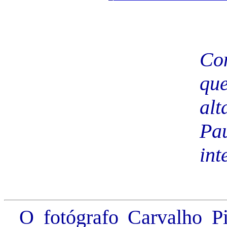
Co
que
al
Pa
int
O fotógrafo Carvalho Pi