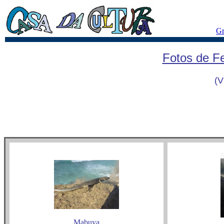
Gr
Fotos de F
(V
Mabuya