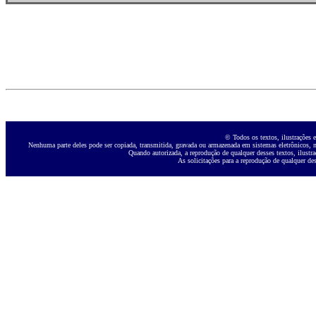
© Todos os textos, ilustrações e
Nenhuma parte deles pode ser copiada, transmitida, gravada ou armazenada em sistemas eletrônicos, ne
Quando autorizada, a reprodução de qualquer desses textos, ilustra
As solicitações para a reprodução de qualquer des