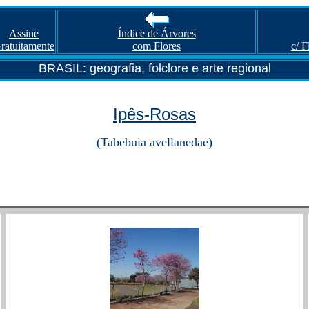
Assine
Índice de Árvores
ratuitamente
com Flores
c/ 
BRASIL: geografia, folclore e arte regional
Ipês-Rosas
(Tabebuia avellanedae)