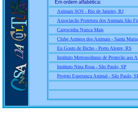
Em ordem alfabética:
Animais SOS - Rio de Janeiro, RJ
Associação Protetora dos Animais São Fr
Carrocinha Nunca Mais
Clube Amigos dos Animais - Santa Maria
Eu Gosto de Bicho - Porto Alegre, RS
Instituto Metropolitano de Proteção aos A
Instituto Nina Rosa - São Paulo, SP
Projeto Esperança Animal - São Paulo, S