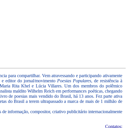
ência para compartilhar. Vem atravessando e participando ativamente
r e editor do jornal/movimento
Poesias Populares
, de resistência à
is, Maria Rita Khel e Lúcia Villares. Um dos membros do polêmico
canalista maldito Wilhelm Reich em performances poéticas, chegando
vro de poesias mais vendido do Brasil, há 13 anos. Fez parte ativa
tas do Brasil a terem ultrapassado a marca de mais de 1 milhão de
 de informação, compositor, criativo publicitário internacionalmente
Contatos: