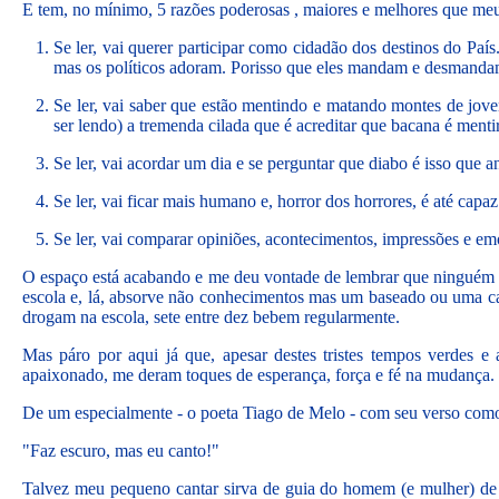
E tem, no mínimo, 5 razões poderosas , maiores e melhores que meu
Se ler, vai querer participar como cidadão dos destinos do Paí
mas os políticos adoram. Porisso que eles mandam e desmanda
Se ler, vai saber que estão mentindo e matando montes de jov
ser lendo) a tremenda cilada que é acreditar que bacana é ment
Se ler, vai acordar um dia e se perguntar que diabo é isso que a
Se ler, vai ficar mais humano e, horror dos horrores, é até capa
Se ler, vai comparar opiniões, acontecimentos, impressões e em
O espaço está acabando e me deu vontade de lembrar que ninguém -
escola e, lá, absorve não conhecimentos mas um baseado ou uma carr
drogam na escola, sete entre dez bebem regularmente.
Mas páro por aqui já que, apesar destes tristes tempos verdes e 
apaixonado, me deram toques de esperança, força e fé na mudança.
De um especialmente - o poeta Tiago de Melo - com seu verso como
"Faz escuro, mas eu canto!"
Talvez meu pequeno cantar sirva de guia do homem (e mulher) de am