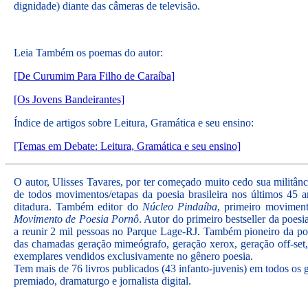
dignidade) diante das câmeras de televisão.
Leia Também os poemas do autor:
[De Curumim Para Filho de Caraíba]
[Os Jovens Bandeirantes]
Índice de artigos sobre Leitura, Gramática e seu ensino:
[Temas em Debate: Leitura, Gramática e seu ensino]
O autor, Ulisses Tavares, por ter começado muito cedo sua militânc
de todos movimentos/etapas da poesia brasileira nos últimos 45
ditadura. Também editor do
Núcleo Pindaíba
, primeiro moviment
Movimento de Poesia Pornô
. Autor do primeiro bestseller da poes
a reunir 2 mil pessoas no Parque Lage-RJ. Também pioneiro da poes
das chamadas geração mimeógrafo, geração xerox, geração off-set,
exemplares vendidos exclusivamente no gênero poesia.
Tem mais de 76 livros publicados (43 infanto-juvenis) em todos os g
premiado, dramaturgo e jornalista digital.