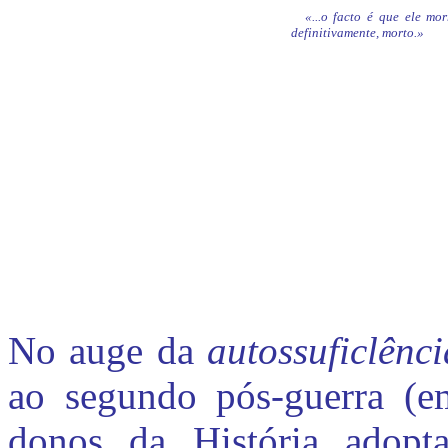
«...
o facto é que ele mor
definitivamente, morto.»
No auge da
autossuficlênc
ao segundo pós-guerra (e
donos da História adopt