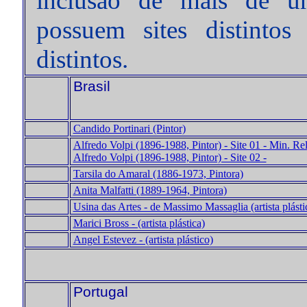
inclusão de mais de um
possuem sites distintos
distintos.
Brasil
Candido Portinari (Pintor)
Alfredo Volpi (1896-1988, Pintor) - Site 01 - Min. Rel
Alfredo Volpi (1896-1988, Pintor) - Site 02 -
Tarsila do Amaral (1886-1973, Pintora)
Anita Malfatti (1889-1964, Pintora)
Usina das Artes - de Massimo Massaglia (artista plásti
Marici Bross - (artista plástica)
Angel Estevez - (artista plástico)
Portugal