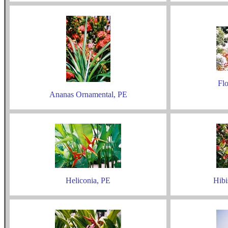
Fl
Ananas Ornamental, PE
Heliconia, PE
Hibi